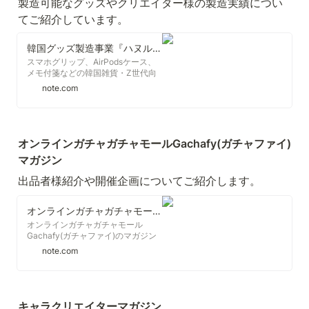
製造可能なグッズやクリエイター様の製造実績につい
てご紹介しています。
韓国グッズ製造事業『ハヌルファクトリー』｜合同会社インクルー｜note
スマホグリップ、AirPodsケース、
メモ付箋などの韓国雑貨・Z世代向
けオリジナルグッズ制作をお手伝い
note.com
します。小ロット50個〜対応してい
ます。製造可能なグッズやクリエイ
ター様の製造実績についてご紹介🇰🇷
オンラインガチャガチャモールGachafy(ガチャファイ)
マガジン
出品者様紹介や開催企画についてご紹介します。
オンラインガチャガチャモールGachafy(ガチャファイ)｜合同会社インクルー｜note
オンラインガチャガチャモール
Gachafy(ガチャファイ)のマガジン
です。2023年7月18日サービス開
note.com
始。出品者様紹介や開催企画につい
てご紹介します。
キャラクリエイターマガジン