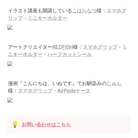
イラスト講座も開講している
こはらなつ
様：
スマホグ
リップ
・
ミニキーホルダー
アートクリエイター
REDFISH
様：
スマホグリップ
・
ミ
ニキーホルダー
・
ハーフカットシール
漫画『こんにちは、いぬです』でお馴染みの
じゅん
様：
スマホグリップ
・
AirPodsケース
💡
お問い合わせはこちら